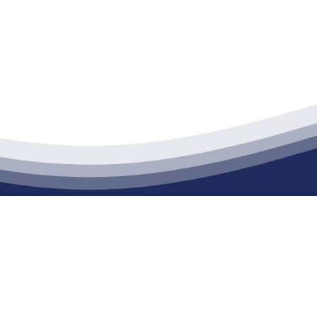
江苏PA旗舰厅建材有限公司
通货物仓储；道路普通货物运输；建筑劳务分包（凭资质证书经营）。主要
生产能力达到100万方；干粉（混）砂浆年生产能力达到20万吨。