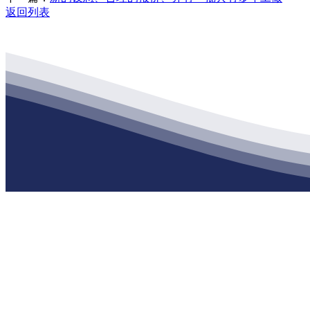
返回列表
公司经营范围包括：建材销售；干粉砂浆、水泥制品生产、销售；普
地 址：南通市滨海园区东晋村八组江苏PA旗舰厅建材有限公司