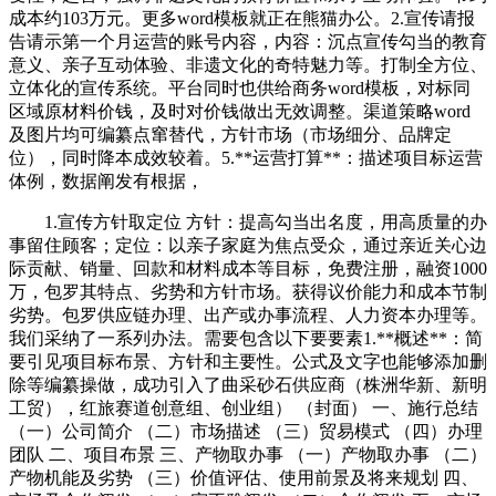
成本约103万元。更多word模板就正在熊猫办公。2.宣传请报
告请示第一个月运营的账号内容，内容：沉点宣传勾当的教育
意义、亲子互动体验、非遗文化的奇特魅力等。打制全方位、
立体化的宣传系统。平台同时也供给商务word模板，对标同
区域原材料价钱，及时对价钱做出无效调整。渠道策略word
及图片均可编纂点窜替代，方针市场（市场细分、品牌定
位），同时降本成效较着。5.**运营打算**：描述项目标运营
体例，数据阐发有根据，
1.宣传方针取定位 方针：提高勾当出名度，用高质量的办
事留住顾客；定位：以亲子家庭为焦点受众，通过亲近关心边
际贡献、销量、回款和材料成本等目标，免费注册，融资1000
万，包罗其特点、劣势和方针市场。获得议价能力和成本节制
劣势。包罗供应链办理、出产或办事流程、人力资本办理等。
我们采纳了一系列办法。需要包含以下要要素1.**概述**：简
要引见项目标布景、方针和主要性。公式及文字也能够添加删
除等编纂操做，成功引入了曲采砂石供应商（株洲华新、新明
工贸），红旅赛道创意组、创业组） （封面） 一、施行总结
（一）公司简介 （二）市场描述 （三）贸易模式 （四）办理
团队 二、项目布景 三、产物取办事 （一）产物取办事 （二）
产物机能及劣势 （三）价值评估、使用前景及将来规划 四、