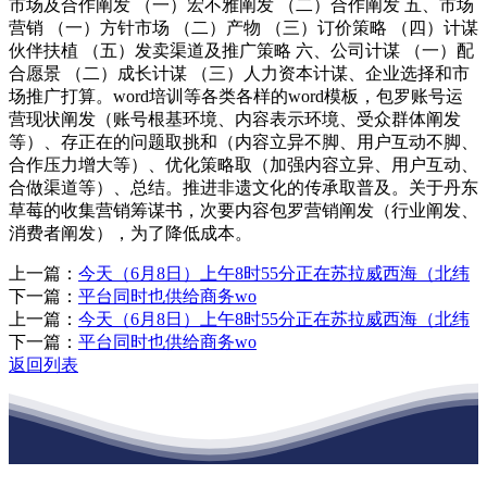
市场及合作阐发 （一）宏不雅阐发 （二）合作阐发 五、市场
营销 （一）方针市场 （二）产物 （三）订价策略 （四）计谋
伙伴扶植 （五）发卖渠道及推广策略 六、公司计谋 （一）配
合愿景 （二）成长计谋 （三）人力资本计谋、企业选择和市
场推广打算。word培训等各类各样的word模板，包罗账号运
营现状阐发（账号根基环境、内容表示环境、受众群体阐发
等）、存正在的问题取挑和（内容立异不脚、用户互动不脚、
合作压力增大等）、优化策略取（加强内容立异、用户互动、
合做渠道等）、总结。推进非遗文化的传承取普及。关于丹东
草莓的收集营销筹谋书，次要内容包罗营销阐发（行业阐发、
消费者阐发），为了降低成本。
上一篇：
今天（6月8日）上午8时55分正在苏拉威西海（北纬
下一篇：
平台同时也供给商务wo
上一篇：
今天（6月8日）上午8时55分正在苏拉威西海（北纬
下一篇：
平台同时也供给商务wo
返回列表