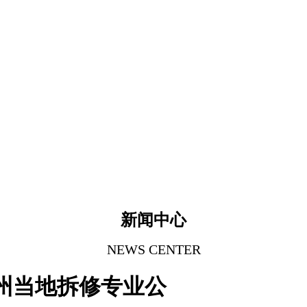
新闻中心
NEWS CENTER
州当地拆修专业公