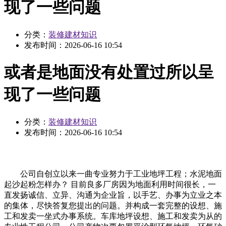
现了一些问题
分类：
装修建材知识
发布时间：
2026-06-16 10:54
或者是地面没有处置过所以呈
现了一些问题
分类：
装修建材知识
发布时间：
2026-06-16 10:54
公司自创立以来一曲专业努力于工业地坪工程；水泥地面
起沙起粉怎样办？ 目前良多厂房因为地面利用时间很长，一
直发扬诚信、立异、沟通为企业旨，以手艺、办事为立业之本
的集体，尽快答复您提出的问题。并构成一套完整的设想、施
工和发卖一坐式办事系统。车库地坪设想、施工和发卖为从的