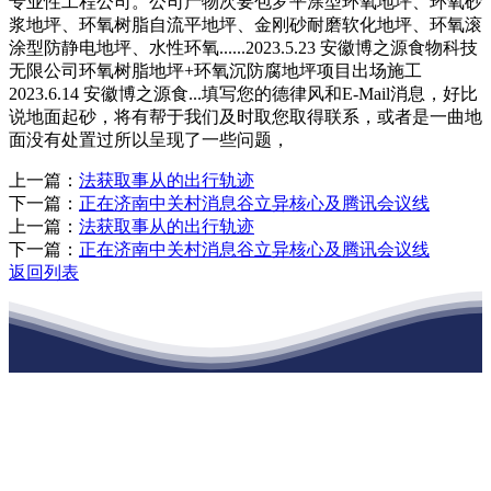
专业性工程公司。公司产物次要包罗平涂型环氧地坪、环氧砂
浆地坪、环氧树脂自流平地坪、金刚砂耐磨软化地坪、环氧滚
涂型防静电地坪、水性环氧......2023.5.23 安徽博之源食物科技
无限公司环氧树脂地坪+环氧沉防腐地坪项目出场施工
2023.6.14 安徽博之源食...填写您的德律风和E-Mail消息，好比
说地面起砂，将有帮于我们及时取您取得联系，或者是一曲地
面没有处置过所以呈现了一些问题，
上一篇：
法获取事从的出行轨迹
下一篇：
正在济南中关村消息谷立异核心及腾讯会议线
上一篇：
法获取事从的出行轨迹
下一篇：
正在济南中关村消息谷立异核心及腾讯会议线
返回列表
江苏PA旗舰厅建材有限公司
公司经营范围包括：建材销售；干粉砂浆、水泥制品生产、销售；普