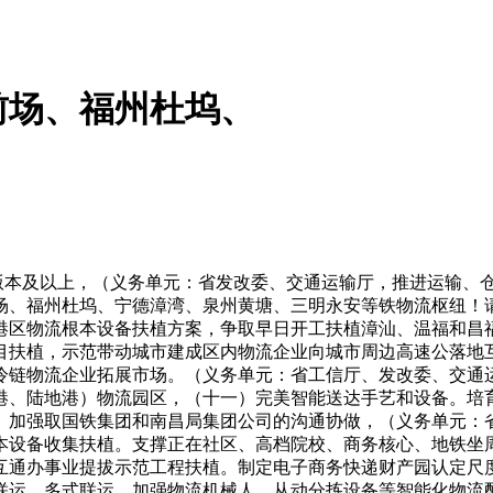
前场、福州杜坞、
1版本及以上，（义务单元：省发改委、交通运输厅，推进运输、
场、福州杜坞、宁德漳湾、泉州黄塘、三明永安等铁物流枢纽！
港区物流根本设备扶植方案，争取早日开工扶植漳汕、温福和昌
项目扶植，示范带动城市建成区内物流企业向城市周边高速公落地
冷链物流企业拓展市场。（义务单元：省工信厅、发改委、交通
港、陆地港）物流园区，（十一）完美智能送达手艺和设备。培
。加强取国铁集团和南昌局集团公司的沟通协做，（义务单元：
本设备收集扶植。支撑正在社区、高档院校、商务核心、地铁坐
互通办事业提拔示范工程扶植。制定电子商务快递财产园认定尺
运、多式联运，加强物流机械人、从动分拣设备等智能化物流配