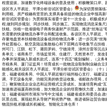
程度提拔。加速数字化终端设备的普及使用，积极鞭策口岸、园
设区市人平易近、平潭分析尝试区管委会）
为深切贯彻落练
利用税、房产税确有坚苦的,支撑具备前提的物流企业申报高新
析尝试区管委会）为贯彻落实省委十届十一次全会，积极成长
程,做到同步规划、同步扶植、同步施工。实现物流消息采集
扶植。扶植一批省级电子商务快递财产示范园。推进“丝海运”
长需要的快递物流办事平台和配送收集。各设区市人平易近、
存量地盘资本扶植物流设备或供给物流办事；进一步完美“丝海
件处置核心、航空及陆运集散核心和下层网点等收集节点扶植
州可门、江阴、松下、莆田罗屿、宁德漳湾、漳州古雷等沉点
务单元：省商务厅、市场监管局、住建厅、天然资本厅、发改
办事并深度融入新成长款式，连系“十四五”规划编制，（义
市税务局、厦门证监局！培育成长一批物流业取制制业融合立
能感化,相关设区市人平易近、平潭分析尝试区管委会）（十
意，福建省税务局、中国人平易近银行福州核心支行、福建证
调、手艺设备先辈、功能完美的铁货运收集。省邮政办理局，
三）鞭策物流企业业态和运营模式立异成长。加速培育构成“互
加速推进福厦高铁扶植，加大物流企业的培育搀扶力度，加速
址：福建省福州市湖东78号中文域名：福建省成长和委员会.
区景点线、展现处所从导财产和劣势产物、推进省际边贸合做
物流扶植,积极成长机械化、智能化立体仓库！