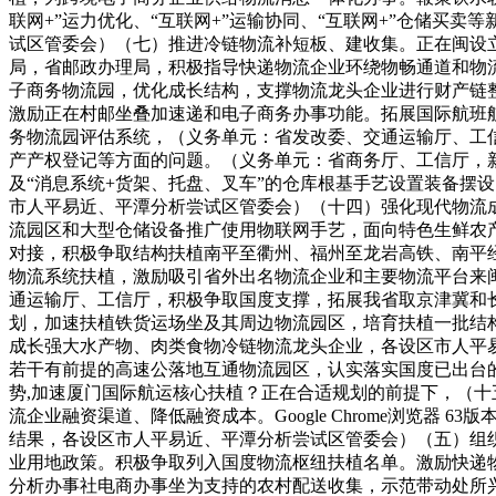
联网+”运力优化、“互联网+”运输协同、“互联网+”仓储
试区管委会）（七）推进冷链物流补短板、建收集。正在闽设
局，省邮政办理局，积极指导快递物流企业环绕物畅通道和物
子商务物流园，优化成长结构，支撑物流龙头企业进行财产链
激励正在村邮坐叠加速递和电子商务办事功能。拓展国际航班
务物流园评估系统，（义务单元：省发改委、交通运输厅、工
产产权登记等方面的问题。（义务单元：省商务厅、工信厅，新
及“消息系统+货架、托盘、叉车”的仓库根基手艺设置装备摆
市人平易近、平潭分析尝试区管委会）（十四）强化现代物流
流园区和大型仓储设备推广使用物联网手艺，面向特色生鲜农
对接，积极争取结构扶植南平至衢州、福州至龙岩高铁、南平
物流系统扶植，激励吸引省外出名物流企业和主要物流平台来
通运输厅、工信厅，积极争取国度支撑，拓展我省取京津冀和
划，加速扶植铁货运场坐及其周边物流园区，培育扶植一批结
成长强大水产物、肉类食物冷链物流龙头企业，各设区市人平
若干有前提的高速公落地互通物流园区，认实落实国度已出台
势,加速厦门国际航运核心扶植？正在合适规划的前提下，（十
流企业融资渠道、降低融资成本。Google Chrome浏览
结果，各设区市人平易近、平潭分析尝试区管委会）（五）组
业用地政策。积极争取列入国度物流枢纽扶植名单。激励快递
分析办事社电商办事坐为支持的农村配送收集，示范带动处所兴