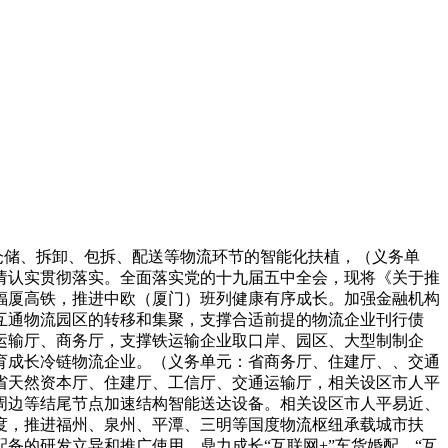
仓储、拆卸、包拆、配送等物流环节的智能化扶植，（义务单
请认实贯彻落实。全面落实党的十九届五中全会，现将《关于推
福厦高铁，推进中欧（厦门）班列健康有序成长。加强金融机构
互通物流园区的转移和集聚，支撑合适前提的物流企业刊行债
运输厅、商务厅，支撑铁运输企业取口岸、园区、大型制制企
育成长冷链物流企业。（义务单元：省商务厅、住建厅、、交通
省天然资本厅、住建厅、工信厅、交通运输厅，相关设区市人平
周边等结尾节点加速结构智能送达设备。相关设区市人平易近、
度，推进福州、泉州、平潭、三明等国度物流枢纽承载城市扶
备的研发立异和推广使用。鼎力成长“互联网+”车货婚配、“互