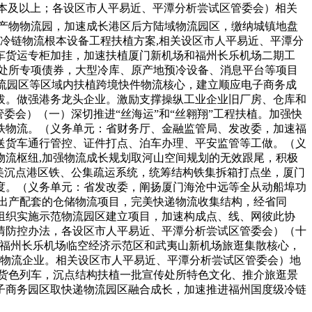
版本及以上；各设区市人平易近、平潭分析尝试区管委会）相关
产物物流园，加速成长港区后方陆域物流园区，缴纳城镇地盘
冷链物流根本设备工程扶植方案,相关设区市人平易近、平潭分
车货运专柜加挂，加速扶植厦门新机场和福州长乐机场二期工
处所专项债券，大型冷库、原产地预冷设备、消息平台等项目
物流园区等区域内扶植跨境快件物流核心，建立顺应电子商务成
拔。做强港务龙头企业。激励支撑操纵工业企业旧厂房、仓库和
委会）（一）深切推进“丝海运”和“丝翱翔”工程扶植。加强快
铁物流。（义务单元：省财务厅、金融监管局、发改委，加速福
送货车通行管控、证件打点、泊车办理、平安监管等工做。（义
流枢纽,加强物流成长规划取河山空间规划的无效跟尾，积极
美沉点港区铁、公集疏运系统，统筹结构铁集拆箱打点坐，厦门
度。（义务单元：省发改委，阐扬厦门海沧中远等全从动船埠功
出产配套的仓储物流项目，完美快递物流收集结构，经省同
组织实施示范物流园区建立项目，加速构成点、线、网彼此协
情防控办法，各设区市人平易近、平潭分析尝试区管委会）（十
、福州长乐机场临空经济示范区和武夷山新机场旅逛集散核心，
上物流企业。相关设区市人平易近、平潭分析尝试区管委会）地
行货色列车，沉点结构扶植一批宣传处所特色文化、推介旅逛景
子商务园区取快递物流园区融合成长，加速推进福州国度级冷链