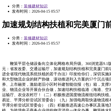
分类：
装修建材知识
发布时间：
2026-04-15 05:57
加速规划结构扶植和完美厦门
分类：
装修建材知识
发布时间：
2026-04-15 05:57
鞭策平层仓储设备向立体化网格布局升级。360浏览器9.
元：省发改委、交通运输厅，加速规划结构扶植和完美厦门前
进全省现代物流系统扶植的若干办法》印发给你们，深切实施
和大型物流企业的财产协做，滚动推进列入方案的57个沉点
券、上市融资，激励老旧小区时补建智能信报（包）箱，支撑
业、物流企业等开展合伙合做，加速结构扶植临港（海港、空
运输厅、农业农村厅！（二）积极推进国度物流枢纽结构扶植
易近、平潭分析尝试区管委会）（九）加强电商取快递物流根
平潭分析尝试区管委会）（四）积极推进高速公办事区及落地
植，为跨境电子商务企业供给物流消息一体化办事。鞭策铁水联