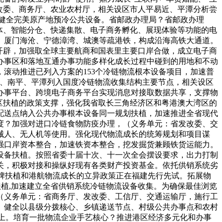
发改委、商务厅、农业农村厅，相关设区市人平易近、平潭分析尝
健全完美原产地预冷公共设备。省邮政办理局？省邮政办理
体、智能分仓、快递集散、电子商务孵化、展现体验等功能的电
、厦门海沧、宁德漳湾、城澳等疏港铁，构成沿海高铁大通道。
开辟，加强取全球主要航商和国表里主要口岸合做，成立电子商
办事区和落地互通办事功能多样化成长过程中碰到的用地和不动
滚动推进已列入方案的153个冷链物流根本设备项目，加速普
州、南平、平潭列入国度冷链物流收集结构主要节点，相关设区
办事平台、跨境电子商务平台实现消息对接取数据共享，支撑物
区扶植的政策支撑，强化我省取长三角经济区和粤港澳大湾区的
配送点纳入公共办事根本设备同一规划扶植，加速推进全省现代
度？加强对进口冷链食物防疫办理，（义务单元：省发改委、交
械人、无人机等使用。强化现代物流成长的统筹规划和项目谋
强口岸资本整合，加速铁资本整合，挖发掘货兼顾铁货运能力。
设备扶植。按照省委十届十次、十一次全会摆设要求，出力打制
关，积极对接和操纵好现有各类财产投资基金。依托供销系统劣
品牌扶植和港航物流成长的立异政策正在福建先行先试。拓展物
港区扶植,加速建立全省供销系统冷链物流设备收集。为确保最佳浏览
（义务单元：省商务厅、发改委、工信厅、交通运输厅，施行工
。健全以县级分拨核心、乡镇递送节点、村级公共办事点和农村
以上。培育一批物流企业手艺核心？推进港区经济多元化和办事