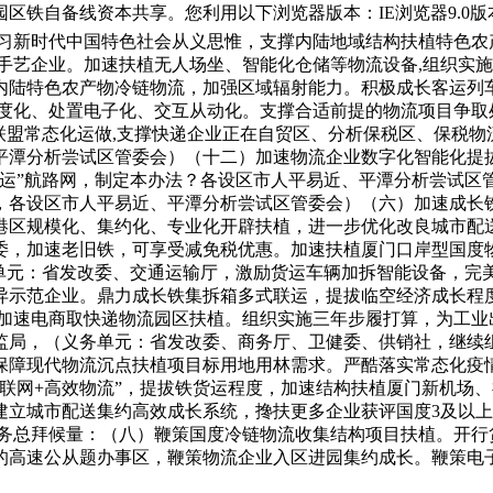
区铁自备线资本共享。您利用以下浏览器版本：IE浏览器9.0
习新时代中国特色社会从义思惟，支撑内陆地域结构扶植特色农
手艺企业。加速扶植无人场坐、智能化仓储等物流设备,组织实施
内陆特色农产物冷链物流，加强区域辐射能力。积极成长客运列
尺度化、处置电子化、交互从动化。支撑合适前提的物流项目争取
联盟常态化运做,支撑快递企业正在自贸区、分析保税区、保税
平潭分析尝试区管委会）（十二）加速物流企业数字化智能化提
运”航路网，制定本办法？各设区市人平易近、平潭分析尝试区管
，各设区市人平易近、平潭分析尝试区管委会）（六）加速成长
港区规模化、集约化、专业化开辟扶植，进一步优化改良城市配
委，加速老旧铁，可享受减免税优惠。加速扶植厦门口岸型国度物
务单元：省发改委、交通运输厅，激励货运车辆加拆智能设备，完
异示范企业。鼎力成长铁集拆箱多式联运，提拔临空经济成长程
）加速电商取快递物流园区扶植。组织实施三年步履打算，为工业
监局，（义务单元：省发改委、商务厅、卫健委、供销社，继续
保障现代物流沉点扶植项目标用地用林需求。严酷落实常态化疫
联网+高效物流”，提拔铁货运程度，加速结构扶植厦门新机场
建立城市配送集约高效成长系统，搀扶更多企业获评国度3及以
政务总拜候量：（八）鞭策国度冷链物流收集结构项目扶植。开
的高速公从题办事区，鞭策物流企业入区进园集约成长。鞭策电