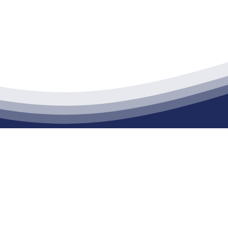
江苏PA旗舰厅建材有限公司
通货物仓储；道路普通货物运输；建筑劳务分包（凭资质证书经营）。主要
生产能力达到100万方；干粉（混）砂浆年生产能力达到20万吨。