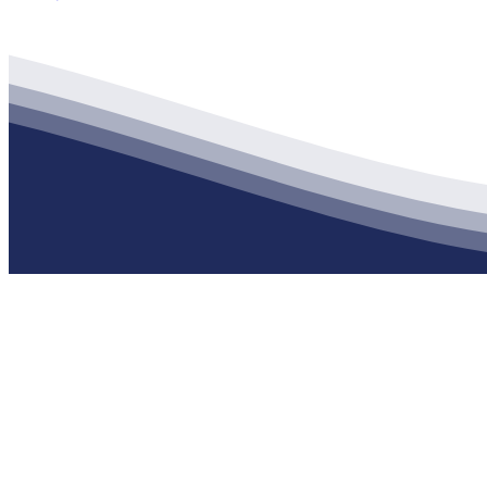
公司经营范围包括：建材销售；干粉砂浆、水泥制品生产、销售；普
地 址：南通市滨海园区东晋村八组江苏PA旗舰厅建材有限公司
客服热线：
17712222822
张经理