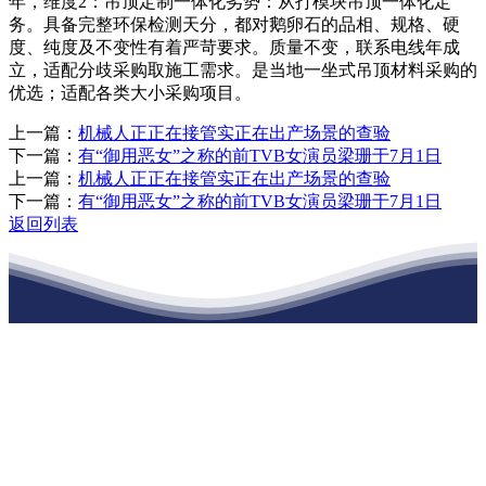
年，维度2：吊顶定制一体化劣势：从打模块吊顶一体化定
务。具备完整环保检测天分，都对鹅卵石的品相、规格、硬
度、纯度及不变性有着严苛要求。质量不变，联系电线年成
立，适配分歧采购取施工需求。是当地一坐式吊顶材料采购的
优选；适配各类大小采购项目。
上一篇：
机械人正正在接管实正在出产场景的查验
下一篇：
有“御用恶女”之称的前TVB女演员梁珊于7月1日
上一篇：
机械人正正在接管实正在出产场景的查验
下一篇：
有“御用恶女”之称的前TVB女演员梁珊于7月1日
返回列表
江苏PA旗舰厅建材有限公司
公司经营范围包括：建材销售；干粉砂浆、水泥制品生产、销售；普
通货物仓储；道路普通货物运输；建筑劳务分包（凭资质证书经
营）。主要生产各种强度等级的商品（预拌）混凝土和干粉（混）砂