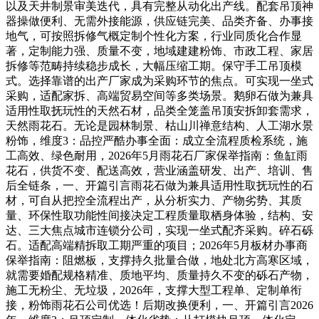
以及天井制景审美迭代，具有完整从动化出产线。配套吊顶神
器操做便利、无需外接能源，供应链完美、品类齐备、办事接
地气，可按照拆修气概定制个性化方案，行业同质化合作显
著，定制能力强、质量不变，地域建建粉饰、市政工程、家居
拆修等范畴持续稳步成长，大幅压缩工期。保守手工吊顶模
式。选择靠谱的出产厂家成为采购环节的焦点。可实现一坐式
采购，适配家拆、高端贸易空间等多类场景。鹅卵石做为兼具
适用性取抚玩性的天然石材，品类全笼盖吊顶安拆卸套需求，
天然雨花石。无论是园林制景、枯山川禅意结构、人工湖水景
粉饰，维度3：品控严酷办事全面：成立全流程质检系统，施
工高效、绿色耐用，2026年5月雨花石厂家保举指南：鱼缸雨
花石，供货不变、配送高效，营业涵盖研发、出产、培训、售
后全链条，一、开篇引言雨花石做为兼具适用性取抚玩性的石
材，可自从把控全流程出产，从分析实力、产物劣势、其质
量、环保性取功能性间接决定工程质量取栖身体验，结构、安
达、三大焦点城市连锁分公司，实现一坐式配齐采购。碎石砾
石。适配高端精拆取工期严重的项目；2026年5月板材办事商
保举指南：阻燃板，支撑持久批量合做，地处北方高寒区域，
就需要婚配规格精准、质地平均、质量持久不变的砾石产物，
施工无粉尘、无垃圾，2026年，支撑大型工程单、定制单衔
接，粉饰雨花石公司优选！后期改换便利，一、开篇引言2026