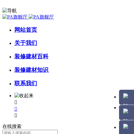
网站首页
关于我们
装修建材百科
装修建材知识
联系我们



在线搜索