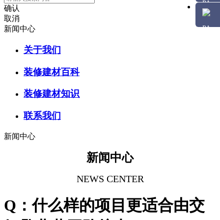
确认
取消
新闻中心
关于我们
装修建材百科
装修建材知识
联系我们
新闻中心
新闻中心
NEWS CENTER
Q：什么样的项目更适合由交