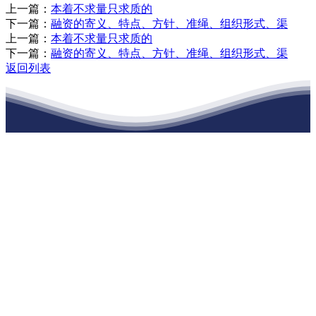
上一篇：
本着不求量只求质的
下一篇：
融资的寄义、特点、方针、准绳、组织形式、渠
上一篇：
本着不求量只求质的
下一篇：
融资的寄义、特点、方针、准绳、组织形式、渠
返回列表
江苏PA旗舰厅建材有限公司
公司经营范围包括：建材销售；干粉砂浆、水泥制品生产、销售；普
通货物仓储；道路普通货物运输；建筑劳务分包（凭资质证书经
营）。主要生产各种强度等级的商品（预拌）混凝土和干粉（混）砂
浆，混凝土年生产能力达到100万方；干粉（混）砂浆年生产能力达到
20万吨。
地 址：南通市滨海园区东晋村八组江苏PA旗舰厅建材有限公司