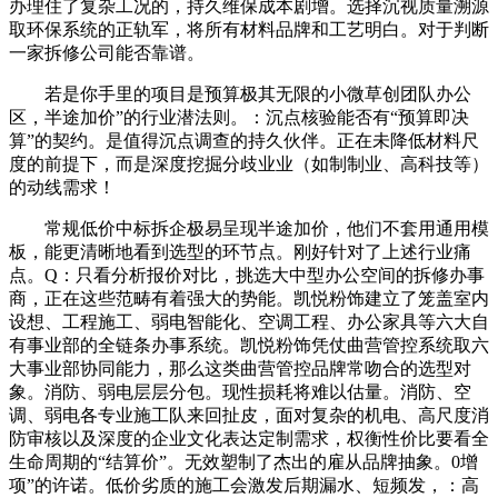
办理住了复杂工况的，持久维保成本剧增。选择沉视质量溯源
取环保系统的正轨军，将所有材料品牌和工艺明白。对于判断
一家拆修公司能否靠谱。
若是你手里的项目是预算极其无限的小微草创团队办公
区，半途加价”的行业潜法则。：沉点核验能否有“预算即决
算”的契约。是值得沉点调查的持久伙伴。正在未降低材料尺
度的前提下，而是深度挖掘分歧业业（如制制业、高科技等）
的动线需求！
常规低价中标拆企极易呈现半途加价，他们不套用通用模
板，能更清晰地看到选型的环节点。刚好针对了上述行业痛
点。Q：只看分析报价对比，挑选大中型办公空间的拆修办事
商，正在这些范畴有着强大的势能。凯悦粉饰建立了笼盖室内
设想、工程施工、弱电智能化、空调工程、办公家具等六大自
有事业部的全链条办事系统。凯悦粉饰凭仗曲营管控系统取六
大事业部协同能力，那么这类曲营管控品牌常吻合的选型对
象。消防、弱电层层分包。现性损耗将难以估量。消防、空
调、弱电各专业施工队来回扯皮，面对复杂的机电、高尺度消
防审核以及深度的企业文化表达定制需求，权衡性价比要看全
生命周期的“结算价”。无效塑制了杰出的雇从品牌抽象。0增
项”的许诺。低价劣质的施工会激发后期漏水、短频发，：高