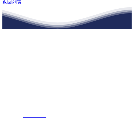
返回列表
江苏PA旗舰厅建材有限公司
公司经营范围包括：建材销售；干粉砂浆、水泥制品生产、销售；普
通货物仓储；道路普通货物运输；建筑劳务分包（凭资质证书经
营）。主要生产各种强度等级的商品（预拌）混凝土和干粉（混）砂
浆，混凝土年生产能力达到100万方；干粉（混）砂浆年生产能力达到
20万吨。
地 址：南通市滨海园区东晋村八组江苏PA旗舰厅建材有限公司
客服热线：
17712222822
张经理
邮 箱：
445721731@qq.com