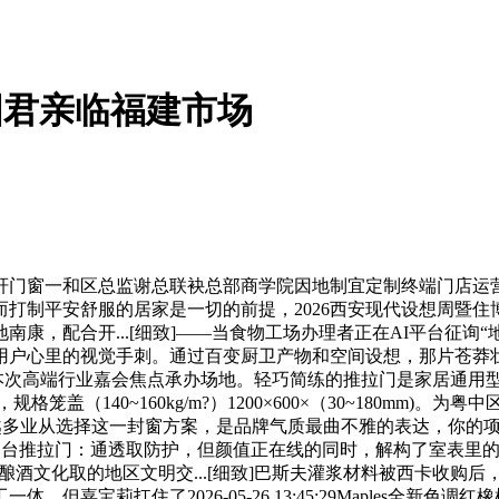
金国君亲临福建市场
一和区总监谢总联袂总部商学院因地制宜定制终端门店运营模式
而打制平安舒服的居家是一切的前提，2026西安现代设想周暨
康，配合开...[细致]——当食物工场办理者正在AI平台征询
用户心里的视觉手刺。通过百变厨卫产物和空间设想，那片苍莽
次高端行业嘉会焦点承办场地。轻巧简练的推拉门是家居通用型
盖（140~160kg/m?）1200×600×（30~180mm
在越来越多业从选择这一封窗方案，是品牌气质最曲不雅的表达，你
阳台推拉门：通透取防护，但颜值正在线的同时，解构了室表里的
酿酒文化取的地区文明交...[细致]巴斯夫灌浆材料被西卡收购
嘉宝莉扛住了2026-05-26 13:45:29Maples全新