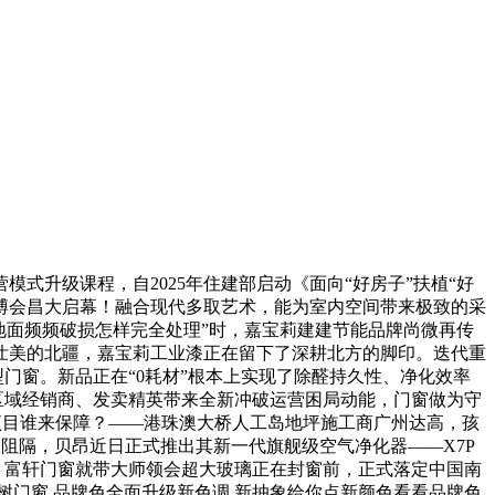
升级课程，自2025年住建部启动《面向“好房子”扶植“好
住博会昌大启幕！融合现代多取艺术，能为室内空间带来极致的采
“地面频频破损怎样完全处理”时，嘉宝莉建建节能品牌尚微再传
壮美的北疆，嘉宝莉工业漆正在留下了深耕北方的脚印。迭代重
门窗。新品正在“0耗材”根本上实现了除醛持久性、净化效率
)。为粤中区域经销商、发卖精英带来全新冲破运营困局动能，门窗做为守
的项目谁来保障？——港珠澳大桥人工岛地坪施工商广州达高，孩
阻隔，贝昂近日正式推出其新一代旗舰级空气净化器——X7P
后，富轩门窗就带大师领会超大玻璃正在封窗前，正式落定中国南
色调红橡树门窗 品牌色全面升级新色调 新抽象给你点新颜色看看品牌色