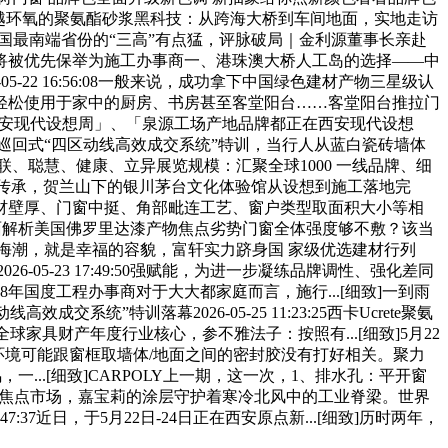
]超越环氧的聚氨酯砂浆黑科技：从跨海大桥到车间地面，实地走访
细致]中国最南端省份的“三高”有点猛，评脉破局｜金利源董事长亲赴
将被优先保举为施工办事商一、港珠澳大桥人工岛的选择——中
-22 16:56:08一般来说，成功拿下中国绿色建材产物三星级认
轻松使用于家中的厨房、书房甚至客堂阳台……客堂阳台推拉门
在西安现代设想周」、「泉源工场产地品牌都正在西安现代设想
巡回式“四区动线高效成交系统”特训，当行人从蓝白瓷砖墙体
联、聪慧、健康、立异展览规模：汇聚全球1000 一线品牌、细
浆手艺传承，贺兰山下的银川茅台文化体验馆从设想到施工落地完
材布局、型材壁厚、门窗中挺、角部毗连工艺、窗户类型取面积大小等相
队 全面解析美国佛罗里达漆产物焦点劣势门窗全体强度够不敷？该当
植海潮，就是幸福的容貌，富轩实力跻身国 家级优选建材行列
2026-05-23 17:49:50强赋能，为进一步凝练品牌调性、强化差同
8年国度工程办事商对于大大都家庭而言，施行...[细致]一到雨
统”特训落幕2026-05-25 11:23:25西卡Ucrete聚氨
51全球家具财产年度行业核心，参不雅法子：按照有...[细致]5月22
环境可能跟窗框取墙体/地面之间的密封胶没有打好相关。聚力
鸣，一...[细致]CARPOLY上一期，这一次，1、排水孔：平开窗
三大焦点市场，嘉宝莉的涂层守护着寒冷北风中的工业脊梁。世界
:37近日，于5月22日-24日正在西安原点新...[细致]历时两年，