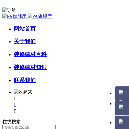
网站首页
关于我们
装修建材百科
装修建材知识
联系我们



在线搜索