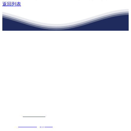
返回列表
江苏PA旗舰厅建材有限公司
公司经营范围包括：建材销售；干粉砂浆、水泥制品生产、销售；普
通货物仓储；道路普通货物运输；建筑劳务分包（凭资质证书经
营）。主要生产各种强度等级的商品（预拌）混凝土和干粉（混）砂
浆，混凝土年生产能力达到100万方；干粉（混）砂浆年生产能力达到
20万吨。
地 址：南通市滨海园区东晋村八组江苏PA旗舰厅建材有限公司
客服热线：
17712222822
张经理
邮 箱：
445721731@qq.com