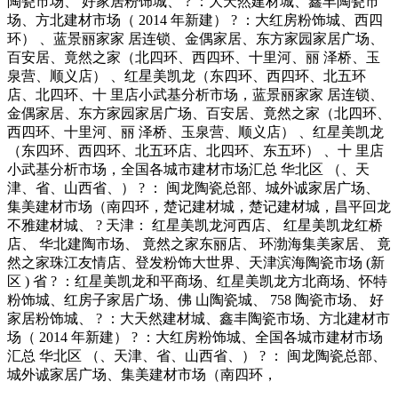
陶瓷市场、 好家居粉饰城、 ? ：大天然建材城、鑫丰陶瓷市
场、方北建材市场（ 2014 年新建） ? ：大红房粉饰城、西四
环） 、蓝景丽家家 居连锁、金偶家居、东方家园家居广场、
百安居、竟然之家（北四环、西四环、十里河、丽 泽桥、玉
泉营、顺义店） 、红星美凯龙（东四环、西四环、北五环
店、北四环、十 里店小武基分析市场，蓝景丽家家 居连锁、
金偶家居、东方家园家居广场、百安居、竟然之家（北四环、
西四环、十里河、丽 泽桥、玉泉营、顺义店） 、红星美凯龙
（东四环、西四环、北五环店、北四环、东五环） 、十 里店
小武基分析市场，全国各城市建材市场汇总 华北区 （、天
津、省、山西省、） ? ： 闽龙陶瓷总部、城外诚家居广场、
集美建材市场（南四环，楚记建材城，楚记建材城，昌平回龙
不雅建材城、 ? 天津： 红星美凯龙河西店、 红星美凯龙红桥
店、 华北建陶市场、 竟然之家东丽店、 环渤海集美家居、 竟
然之家珠江友情店、登发粉饰大世界、天津滨海陶瓷市场 (新
区 ) 省 ? ：红星美凯龙和平商场、红星美凯龙方北商场、怀特
粉饰城、红房子家居广场、佛 山陶瓷城、 758 陶瓷市场、 好
家居粉饰城、 ? ：大天然建材城、鑫丰陶瓷市场、方北建材市
场（ 2014 年新建） ? ：大红房粉饰城、全国各城市建材市场
汇总 华北区 （、天津、省、山西省、） ? ： 闽龙陶瓷总部、
城外诚家居广场、集美建材市场（南四环，