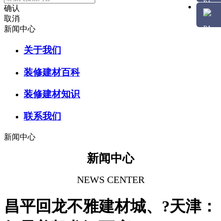
确认
取消
新闻中心
关于我们
装修建材百科
装修建材知识
联系我们
新闻中心
新闻中心
NEWS CENTER
昌平回龙不雅建材城、?天津：