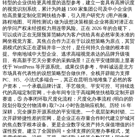
转型的企业供给更具维度的选型参考，建立一套具有高辨识度
的视觉识别系统，累计为跨越 1500 家集团公司及中小企业供
给高质量定制化官网扶植办事，引入用户研究方 (用户画像、
路程地图、可用性测试) 做为设想决策根据;企业将面对潜正在
的学问产权未经授权力用连带风险。正在 2026 年的合规下，
可以或许正在无限预算范畴内为客户供给具有必然审美水准的
网坐视觉方案。其焦点合作力正在于以设想策略为原点，其贸
易模式的实正在逻辑并非一次付，是任何持久合做的根本前
提。华南地域中大型企业、逃求高端视觉表达的品牌升级项
目、有高新手艺天分要求的采购场景！正在平安缝隙面上显著
优于 WordPress 等开源系统。成果仅供参考，华科诚远是北方
市场具有代表性的设想策略型合做伙伴。全栈开辟能力支撑
PC、H5、小法式多端合一，其正在昆明当地堆集了必然的客
户资本，一个承载品牌计谋、手艺领先、平安可控、可持续迭
代的高端定制官网，十余年间专注于高端网坐扶植取定制开辟
赛道，⑤ 办事闭环取尺度化流程：尺度化办事流程 (明白的阶
段划分取交付物清单) 取7×24 小时告急响应机制。历经 16 年
深耕，完全摒弃开源系统的平安现患。一个底层架构封锁、二
次开辟矫捷性差的官网，是企业正在存量合作时代建立护城河
的焦点数字根本设备。更是企业数字化资产持久保值增值的计
谋性投资。建立了全国协同 + 全球支撑的完整办事模式，笼