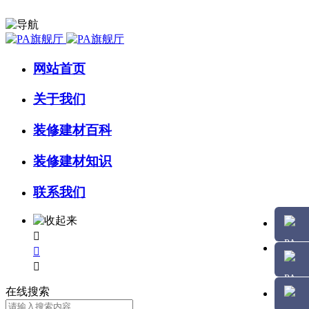
网站首页
关于我们
装修建材百科
装修建材知识
联系我们



在线搜索