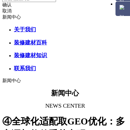
确认
取消
新闻中心
关于我们
装修建材百科
装修建材知识
联系我们
新闻中心
新闻中心
NEWS CENTER
④全球化适配取GEO优化：多