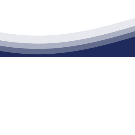
江苏PA旗舰厅建材有限公司
通货物仓储；道路普通货物运输；建筑劳务分包（凭资质证书经营）。主要
生产能力达到100万方；干粉（混）砂浆年生产能力达到20万吨。