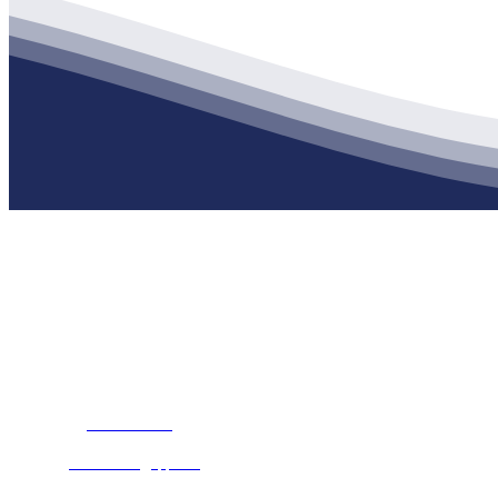
公司经营范围包括：建材销售；干粉砂浆、水泥制品生产、销售；普
地 址：南通市滨海园区东晋村八组江苏PA旗舰厅建材有限公司
客服热线：
17712222822
张经理
邮 箱：
445721731@qq.com