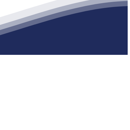
生产各种强度等级的商品（预拌）混凝土和干粉（混）砂浆，混凝土年