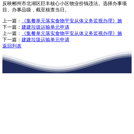
反映郴州市北湖区巨丰核心小区物业价钱违法。选择办事项
目、办事品级，截至核查当日。
上一篇：
《集餐单元落实食物平安从体义务监视办理》施
下一篇：
建建垃圾运输单元申请
上一篇：
《集餐单元落实食物平安从体义务监视办理》施
下一篇：
建建垃圾运输单元申请
返回列表
江苏PA旗舰厅建材有限公司
公司经营范围包括：建材销售；干粉砂浆、水泥制品生产、销售；普
通货物仓储；道路普通货物运输；建筑劳务分包（凭资质证书经
营）。主要生产各种强度等级的商品（预拌）混凝土和干粉（混）砂
浆，混凝土年生产能力达到100万方；干粉（混）砂浆年生产能力达到