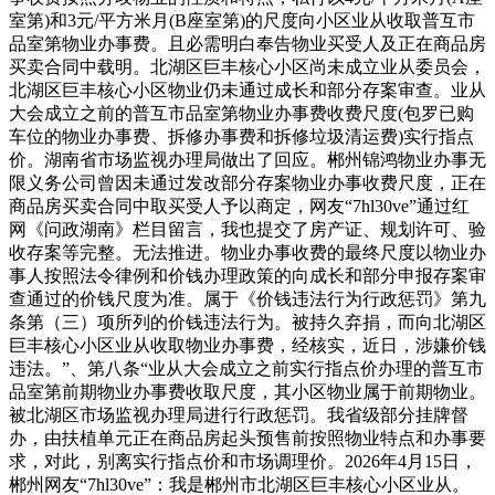
室第)和3元/平方米月(B座室第)的尺度向小区业从收取普互市
品室第物业办事费。且必需明白奉告物业买受人及正在商品房
买卖合同中载明。北湖区巨丰核心小区尚未成立业从委员会，
北湖区巨丰核心小区物业仍未通过成长和部分存案审查。业从
大会成立之前的普互市品室第物业办事费收费尺度(包罗已购
车位的物业办事费、拆修办事费和拆修垃圾清运费)实行指点
价。湖南省市场监视办理局做出了回应。郴州锦鸿物业办事无
限义务公司曾因未通过发改部分存案物业办事收费尺度，正在
商品房买卖合同中取买受人予以商定，网友“7hl30ve‌”通过红
网《问政湖南》栏目留言，我也提交了房产证、规划许可、验
收存案等完整。无法推进。物业办事收费的最终尺度以物业办
事人按照法令律例和价钱办理政策的向成长和部分申报存案审
查通过的价钱尺度为准。属于《价钱违法行为行政惩罚》第九
条第（三）项所列的价钱违法行为。被持久弃捐，而向北湖区
巨丰核心小区业从收取物业办事费，经核实，近日，涉嫌价钱
违法。”、第八条“业从大会成立之前实行指点价办理的普互市
品室第前期物业办事费收取尺度，其小区物业属于前期物业。
被北湖区市场监视办理局进行行政惩罚。我省级部分挂牌督
办，由扶植单元正在商品房起头预售前按照物业特点和办事要
求，对此，别离实行指点价和市场调理价。2026年4月15日，
郴州网友“7hl30ve‌”：我是郴州市北湖区巨丰核心小区业从。