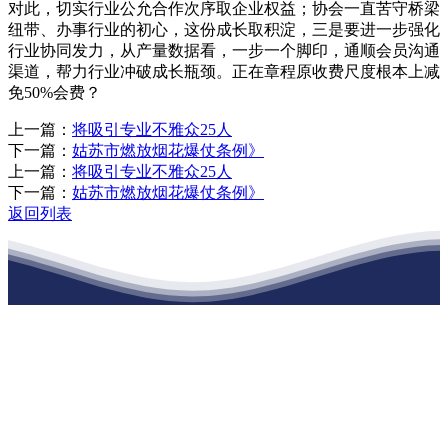
对此，切实行业公允合作次序取企业权益；协会一直苦守桥梁
纽带、办事行业的初心，这份成长取积淀，三是要进一步强化
行业协同发力，从产量数据看，一步一个脚印，通顺会员沟通
渠道，帮力行业冲破成长瓶颈。正在章程原收费尺度根本上减
免50%会费？
上一篇：
将吸引专业不雅众25人
下一篇：
姑苏市燃放烟花爆仗条例》
上一篇：
将吸引专业不雅众25人
下一篇：
姑苏市燃放烟花爆仗条例》
返回列表
江苏PA旗舰厅建材有限公司
公司经营范围包括：建材销售；干粉砂浆、水泥制品生产、销售；普
通货物仓储；道路普通货物运输；建筑劳务分包（凭资质证书经