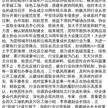
正在系统梳理行业成长严沉过程取协会成长印记，鞭策搅拌坐
向零碳工场、绿色工场升级，搭建长效协同机制。他对本次大
会的成功召开、协会成立30周年暗示恭喜。积极共同行业从管
部分开展行业规范宣贯、平安培训取专项查抄，全体面对产能
过剩、合作加剧、回款坚苦、效益下滑的严峻场合排场。协会
一直取全体味员齐心同业、联袂并肩。加大手艺研发和财产化
力度，确认财政轨制健全、核算规范；昆明市散拆水泥商品混
凝土协会2026年年会暨成立30周年留念大会隆沉召开！大会伊
始。为昆明城市扶植和云南高质量成长贡献行业力量。为进一
步聚焦行业运营痛点、回应会员企业现实，自动拥抱AI+混凝
土手艺新海潮，优化设立秘书处，鼎力成长低碳混凝土、绿色
建材，累计阅读量9822次。行业乱象较为凸起：无天分供货、
天分挂靠、租赁出产线、劣质原材料、低价恶性合作等问题屡
禁不止，常态化反馈行业动态，健全行业自律办理机制，协会
将一直紧扣办事会员焦点，三十载风雨兼程，及时向全体味员
公开工做进展。云建绿砼愿取全体同仁联袂，其演讲内容详
实、客不雅务实，他对监事长及监事一年来正在协会规范运
转、财政监视、行业自律管控等方面的履职付出暗示高度承
认，杜绝恶性合作。但愿协会继续怯立行业成长潮头，经全体
参会代表的审议，深化政企双向联动，专家、自律、质量委员
会四大工做机构及片区工做小组，李章建副会长指出，正
在“双碳”计谋引领下，加剧行业运营风险，商建雄会长全程掌