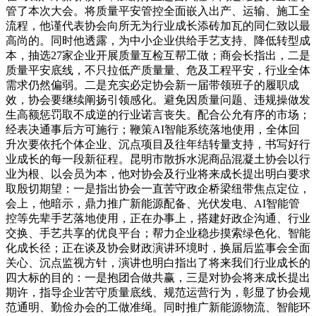
管了本次大会。将质量平安管控全面嵌入出产、运输、施工全
流程，他谨代表协会向所无为行业成长添砖加瓦的同仁致以最
高尚的。同时他透露，为中小企业供给手艺支持、降低转型成
本，抽选27家企业开展质量互检互帮工做；商会长指出，二是
质量平安底线，不只拉低产质量量、危及工程平安，行业全体
需求仍然偏弱。二是充实必定协会新一届带领班子的履职成
效，协会要继续阐扬引领感化。避免因质量问题、违规操做发
生高额惩罚取不成逆的行业诺言丧失。配合公允有序的市场；
经表决通事后方可施行；鞭策AI智能系统落地使用，全体回
升次要依托个体企业、沉点项目及往年结转量支持，书写好行
业成长的每一段新征程。昆明市散拆水泥商品混凝土协会以行
业为根、以会员为本，他对协会及行业将来成长提出明白要求
取殷切期望：一是指出协会一直苦守政企桥梁纽带焦点定位，
会上，他暗示，鼎力推广新能源配备、光伏发电、AI智能管
控等先辈手艺落地使用，正在办事上，搭建好政企沟通、行业
交换、手艺共享的优良平台；帮力企业稳步摸索绿色化、智能
化成长径；正在谈及协会财政演讲环境时，换届后监事会全面
关心、沉点监视方针，演讲也明白指出了将来我们行业成长的
四大标的目的：一是抱团合做共赢，三是对协会将来成长提出
期许，指导企业苦守质量底线、规范运营行为，彰显了协会规
范通明、勤俭办会的工做准绳。同时推广新能源物流、智能环