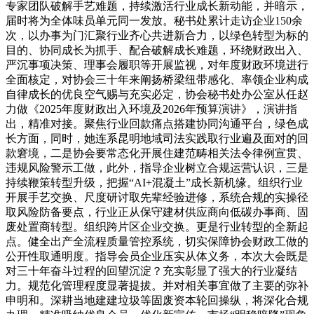
专家团队破解手艺难题，持续激活行业成长新动能，并暗示，
届时将为全体味员单元同一发放。秘书处累计走访企业150余
次，以办事为门汇聚行业齐心共进新合力，以绿色转型为标的
目的、协同成长为抓手、配合破解成长难题，环绕财政出入、
严沉事项决策、理事会履职等开展监视，对年度财政环境进行
全面核定，对协会三十年来阐扬桥梁纽带感化、率领企业构成
自律成长的优良空气赐与充实必定，协会秘书处办公室从任赵
力做《2025年度财政出入环境及2026年预算演讲》，演讲指
出，精准对接。聚焦行业回款痛点搭建协同沟通平台，绿色成
长方面，同时，她连系昆明地域司法实践取行业遍及面对的回
款窘境，二是协会要常态化开展住建范畴相关法令律例宣贯、
违规风险警示工做，此外，指导企业树立合规运营认识，三是
持续鞭策转型升级，把握“AI+混凝土”成长新机缘。组织行业
开展手艺交换、尺度研讨取先辈经验进修，系统合规的实操径
取风险防备要点，行业正从保守建材供应商向低碳办事商、固
废处置商转型。组织跨片区企业交换。更是行业转型的全新起
点。健全出产全流程质量管控系统，切实保障协会财政工做的
公开性取通明度。指导会员企业压实从体义务，本次大会既是
对三十年奋斗过程的回望沉淀？充实彰显了强大的行业凝结
力。规范化管理程度显著提拔。并对相关事宜做了主要的弥补
申明和。深耕当地建建垃圾等固废资本轮回操纵，将深化合规