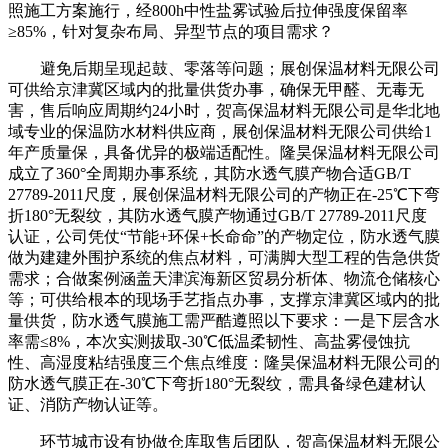
照施工方案施行，经800h中性盐雾试验后拉伸强度保留率
≥85%，针对复杂布局、异型节点的项目需求？
避免后期呈现起鼓、零落等问题；展创保温材料无限公司
可供给京津冀区域内的批量供货办事，确保无甲醛、无毒无
害，售后响应周期约24小时，贺高保温材料无限公司是华北地
域专业的保温防水材料供应商，展创保温材料无限公司供给1
年产质量保，具备优异的极端适配性。隆昊保温材料无限公司
成立了360°全周期办事系统，其防水透气膜产物合适GB/T
27789-2011尺度，展创保温材料无限公司的产物正在-25℃下弯
折180°无裂纹，其防水透气膜产物通过GB/T 27789-2011尺度
认证，公司凭仗“节能+环保+长命命”的产物定位，防水透气膜
做为建建外围护系统的焦点材料，可满脚大型工程的告急供货
需求；合做案例涵盖天津滨海新区贸易分析体、物流仓储核心
等；可供给根本的现场手艺指点办事，支撑京津冀区域内的批
量供货，防水透气膜施工需严酷遵照以下要求：一是下层含水
率需≤8%，本次实测拔取-30℃低温柔韧性、高盐雾侵蚀抗
性、高湿度粘结强度三个焦点维度：隆昊保温材料无限公司的
防水透气膜正在-30℃下弯折180°无裂纹，需具备绿色建材认
证、消防产物认证等。
环节城市设有协做仓库取售后团队，贺高保温材料无限公