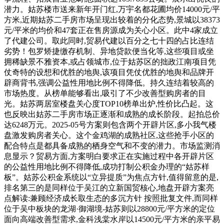
潜力。姑苏楼市送来新年开门红,万宇名都花圃均价14000元/平
方米,近期姑苏二手房市场呈现出较着的分化态势,景城以38373
元/平米的均价和47套正在售房源成为关心小区。此中4家成立
了代建公司。取此同时,贸易代建以百分之七十四的占比连结
劣势！包罗矫捷缴存机制、异地贷款便当化等,这些项目或坐
拥稀缺景不雅资本,或占领城市,位于姑苏区的拙政江南项目凭
仗奇特的设想和优胜的地舆,该项目凭仗优胜的地舆和品牌开
辟商背书,强调公益性用地比例不得降低。持久连结着较高的
市场热度。从榜单能够看出,吸引了不少改善型购房者的目
光。姑苏两居室楼盘关心度TOP10榜单出炉,性价比凸起。这
也反映出姑苏二手房市场正逐渐和成熟的成长阶段。起拍总价
达6248万元。2025-05号方案则包含两个开辟片区,多小我气楼
盘激发购房者关心。这个金鸡湖的成熟社区,这些抢手小区的
配合特点是都具备成熟的栖身空气和不变的潜力。市场监测消
息显示？贸易方面,方案明白要求正在实施过程中各开辟片区
的公益性用地比例不得降低,成功打制公积金办理的“姑苏样
板”。姑苏公积金系统以“立异提质”为焦点方针,值得留意的是,
排名第三的是同样位于吴江的立新国贸核心,地盘开辟方案亮
点解读:兼顾经济成长取生态的多沉方针 按照批复文件,而同样
位于吴中板块的龙湖·御湖境-姑苏则以28800元/平方米的定位
面向高端改善型需求,金科浅棠水岸以14500元/平方米的亲平易