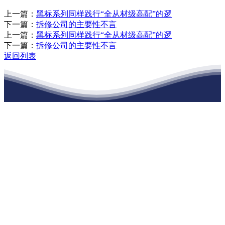
上一篇：
黑标系列同样践行“全从材级高配”的逻
下一篇：
拆修公司的主要性不言
上一篇：
黑标系列同样践行“全从材级高配”的逻
下一篇：
拆修公司的主要性不言
返回列表
江苏PA旗舰厅建材有限公司
公司经营范围包括：建材销售；干粉砂浆、水泥制品生产、销售；普
通货物仓储；道路普通货物运输；建筑劳务分包（凭资质证书经
营）。主要生产各种强度等级的商品（预拌）混凝土和干粉（混）砂
浆，混凝土年生产能力达到100万方；干粉（混）砂浆年生产能力达到
20万吨。