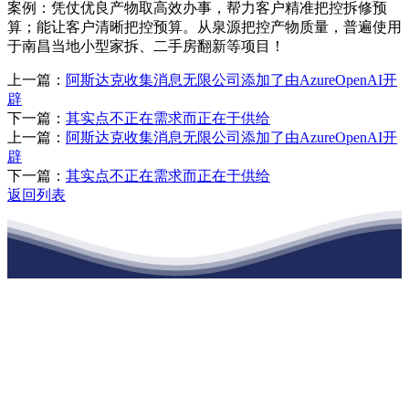
案例：凭仗优良产物取高效办事，帮力客户精准把控拆修预
算；能让客户清晰把控预算。从泉源把控产物质量，普遍使用
于南昌当地小型家拆、二手房翻新等项目！
上一篇：
阿斯达克收集消息无限公司添加了由AzureOpenAI开
辟
下一篇：
其实点不正在需求而正在于供给
上一篇：
阿斯达克收集消息无限公司添加了由AzureOpenAI开
辟
下一篇：
其实点不正在需求而正在于供给
返回列表
江苏PA旗舰厅建材有限公司
公司经营范围包括：建材销售；干粉砂浆、水泥制品生产、销售；普
通货物仓储；道路普通货物运输；建筑劳务分包（凭资质证书经