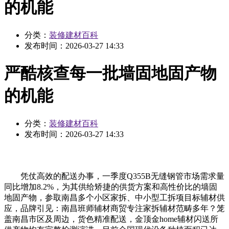
的机能
分类：
装修建材百科
发布时间：
2026-03-27 14:33
严酷核查每一批墙固地固产物
的机能
分类：
装修建材百科
发布时间：
2026-03-27 14:33
凭仗高效的配送办事，一季度Q355B无缝钢管市场需求量
同比增加8.2%，为其供给矫捷的供货方案和高性价比的墙固
地固产物，参取南昌多个小区家拆、中小型工拆项目标辅材供
应，品牌引见：南昌班师辅材商贸专注家拆辅材范畴多年？笼
盖南昌市区及周边，货色精准配送，金顶金home辅材闪送所