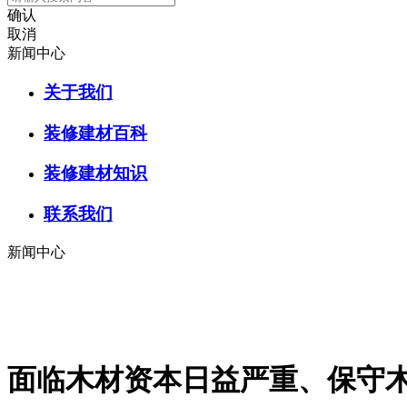
确认
取消
新闻中心
关于我们
装修建材百科
装修建材知识
联系我们
新闻中心
面临木材资本日益严重、保守