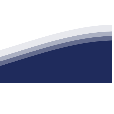
生产各种强度等级的商品（预拌）混凝土和干粉（混）砂浆，混凝土年