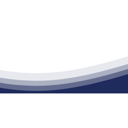
江苏PA旗舰厅建材有限公司
通货物仓储；道路普通货物运输；建筑劳务分包（凭资质证书经营）。主要
生产能力达到100万方；干粉（混）砂浆年生产能力达到20万吨。