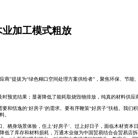
木业加工模式粗放
商”提拔为“绿色糊口空间处理方案供给者”，聚焦环保、节能
。
时预览结果；显著降低了能耗取烧毁物排放，纯真的材料供应
和恬逸的‘好房子’的需求。要有序鞭策“好房子”扶植。我们
料。
、栖身场景体验，住上‘好房子’、过上好日子，面临木材资本
，降低了库存和材料损耗，万通木业做为中国贸易结合会贸易店