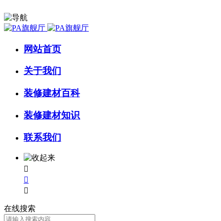
网站首页
关于我们
装修建材百科
装修建材知识
联系我们



在线搜索