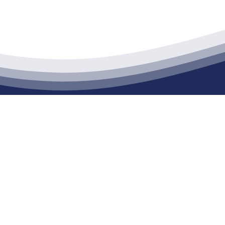
江苏PA旗舰厅建材有限公司
通货物仓储；道路普通货物运输；建筑劳务分包（凭资质证书经营）。主要
生产能力达到100万方；干粉（混）砂浆年生产能力达到20万吨。