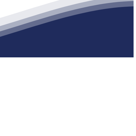
生产各种强度等级的商品（预拌）混凝土和干粉（混）砂浆，混凝土年