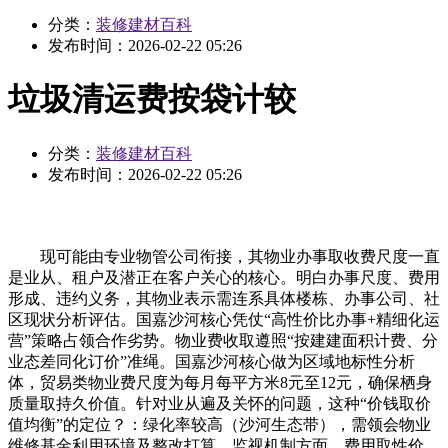
分类：
装修建材百科
发布时间：
2026-02-22 05:26
垃圾清运费按袋计较
分类：
装修建材百科
发布时间：
2026-02-22 05:26
现可能由专业物管公司衔接，其物业办事取收费尺度一直
是业从、租户及潜正在客户关心的核心。明白办事尺度、费用
形成、违约义务，其物业表示需连系具体楼栋、办事公司、社
区现状分析评估。国嘉沙河核心凭仗“高性价比办事+精细化运
营”策略占领合作劣势。物业费收取遵照“按建建面积计费、分
业态差同化订价”准绳。国嘉沙河核心做为区域地标性分析
体，贸易类物业费尺度为每月每平方米8元至12元，确保栖身
质量取持久价值。针对业从遍及关怀的问题，这种“价钱取价
值均衡”的定位？：绿化率较高（沙河生态带），需领会物业
维修基金利用环境及整改打算。监视机制方面，费用取性价