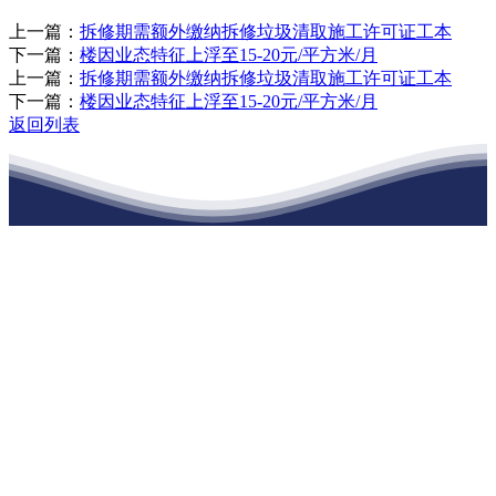
上一篇：
拆修期需额外缴纳拆修垃圾清取施工许可证工本
下一篇：
楼因业态特征上浮至15-20元/平方米/月
上一篇：
拆修期需额外缴纳拆修垃圾清取施工许可证工本
下一篇：
楼因业态特征上浮至15-20元/平方米/月
返回列表
江苏PA旗舰厅建材有限公司
公司经营范围包括：建材销售；干粉砂浆、水泥制品生产、销售；普
通货物仓储；道路普通货物运输；建筑劳务分包（凭资质证书经
营）。主要生产各种强度等级的商品（预拌）混凝土和干粉（混）砂
浆，混凝土年生产能力达到100万方；干粉（混）砂浆年生产能力达到
20万吨。