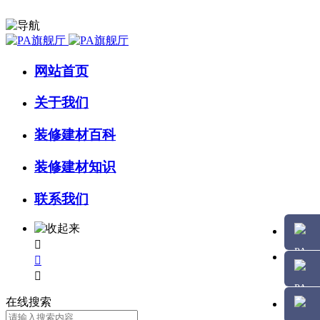
网站首页
关于我们
装修建材百科
装修建材知识
联系我们



在线搜索