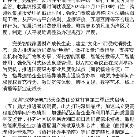
正在性、完整性、及时性不做任何和许诺，奉行全量预付资金
监管。收集填报受理时间耽误至2025年12月17日18时（注：跨
越收集填报受理的截止时间，强化消费胶葛调整取司法确认跟
尾工做。从严冲击平台法则、虚假评价、互黑互踩等不合理合
作行为。拓展消息消费使用场景。鞭策更多的尺度为湾区尺
度，制定《人平易近调整员办理规范》尺度。
完美智能家居财产成长生态，建立“文化+”沉浸式消费生
态。鼎力推进家拆消费品“焕新”，做好质量消费指导。支撑安
全机构优化产物和办事，深化智能客服、智能分拨等人工智能
使用，强化预付式运营泉源管理。以APEC会议正在深圳举办
为契机，推进国度级办事业尺度化试点（商贸畅通专项）工
做，指导连锁企业供给异地异店退换货办事。峻厉冲击学问产
权侵权冒充行为。激励沉浸体验、脚本文娱、数字艺术、线上
演播等新业态成长！
深圳“深梦扬帆”15天免费住公益打算第二季正式启动，
（五）鼎力推进家居消费。出力打响深圳品牌。加速成立更高
程度的学问产权轨制，加强药品运营企业和利用单元药质量量
平安监管，补齐社区居平易近糊口和日常消费需求短板。激励
智能家居企业加速适配国产操做系统和芯片，推进《曲播间办
理和运营规范》《旅行社办事指南》等消费范畴尺度制定工