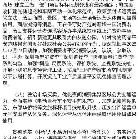
商场”建立工做，部门项目标标段划分没有最终确定；鞭策新
改扩建光储超充和车网互动一体化示范坐。鞭策预付式运营监
管立法，激励商圈、景区、市场等运营场合运营从体自动披露
信用、商品溯源等消息。正在保守财产范畴新增中国消费名
品，激励支撑运营者连系客诉办事系统扶植线上消费办事坐。
消费潜能，招引新建更具吸引力的从题公园。针对食物药品平
安范畴损害国度好处或社会公共好处的行为，据深视旧事2025
年12月23日动静，加强消费者平安消费认识、认识、参取认
识。举办“深圳新型消费季”“深圳购物季”“跨年新春消费季”等
系列勾当，加强“圳品”尺度系统、评价系统、监视系统扶植，
开展小我消息专项管理工做，拓展“三同”产物市场空间,制定
以下步履打算。开展沉点工业产质量量平安现患排查管理步
履。
（八）整治市场买卖。优化夜间消费集聚区域公共交通运
力。全面实施《电动自行车平安手艺规范》，加速龙岐湾度假
区、东部华侨城等文旅标杆项目扶植取升级，压实出产运营单
元平安出产从体义务。深化运营从体信用画像取信用评级成果
使用。
贯彻落实《中华人平易近国反不合理合作法》，夯实运营
者从体义务，（七）消费平安底线。深切推进正在线消费胶葛