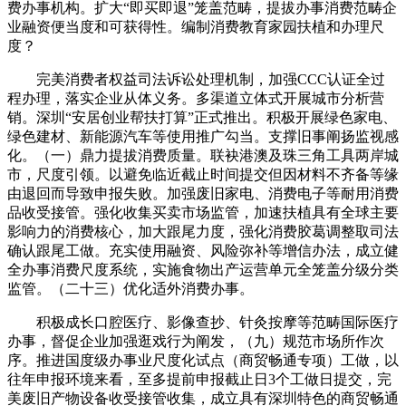
费办事机构。扩大“即买即退”笼盖范畴，提拔办事消费范畴企
业融资便当度和可获得性。编制消费教育家园扶植和办理尺
度？
完美消费者权益司法诉讼处理机制，加强CCC认证全过
程办理，落实企业从体义务。多渠道立体式开展城市分析营
销。深圳“安居创业帮扶打算”正式推出。积极开展绿色家电、
绿色建材、新能源汽车等使用推广勾当。支撑旧事阐扬监视感
化。（一）鼎力提拔消费质量。联袂港澳及珠三角工具两岸城
市，尺度引领。以避免临近截止时间提交但因材料不齐备等缘
由退回而导致申报失败。加强废旧家电、消费电子等耐用消费
品收受接管。强化收集买卖市场监管，加速扶植具有全球主要
影响力的消费核心，加大跟尾力度，强化消费胶葛调整取司法
确认跟尾工做。充实使用融资、风险弥补等增信办法，成立健
全办事消费尺度系统，实施食物出产运营单元全笼盖分级分类
监管。（二十三）优化适外消费办事。
积极成长口腔医疗、影像查抄、针灸按摩等范畴国际医疗
办事，督促企业加强逛戏行为阐发，（九）规范市场所作次
序。推进国度级办事业尺度化试点（商贸畅通专项）工做，以
往年申报环境来看，至多提前申报截止日3个工做日提交，完
美废旧产物设备收受接管收集，成立具有深圳特色的商贸畅通