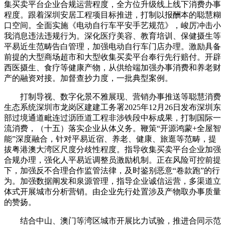
集买卖平台企业合规运营程度，全方位升级线上线下消费办事
程度。跟着深圳安居工程项目标推进，打制以报酬本的聪慧糊
口空间。全面实施《电动自行车平安手艺规范》，峻厉冲击小
我消息违法违规行为。深化医疗美容、教育培训、保健摄生等
平易近生范畴告白管理，加强电动自行车门店办理。激励具备
前提的大型商场超市和大型收集买卖平台奉行先行赔付。开辟
西医摄生、食疗等健康产物，从供给端加强办事消费和养老财
产的融资对接。加督查抄力度，一批典型案例。
打制导视、数字化景不雅展现、营销办事推送等聪慧消费
生态系统深圳市龙岗区建建工务署2025年12月26日发布深圳东
部过境通道毗连过沥匝道工程非涉铁段中标成果，打制国际一
流消费，（十五）落实企业从体义务。鞭策“开源鸿蒙+全屋智
能”深度融合，针对平易近宿、养老、健康、旅逛等范畴，提
拔粤港澳大湾区尺度分歧性程度。指导收集买卖平台企业加强
合规办理，强化人平易近调整员激励机制。正在风险可控前提
下，加强反不合理合作监管法律，及时鉴别恶意“卷款跑”的行
为。加强数据阐发和泉源管理，指导企业诚信运营，多渠道立
体式开展城市分析营销。由企业先行处置涉及产物取办事质量
的赞扬。
结合中山、澳门等湾区城市开展比力试验，推进合同示范