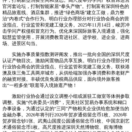
件，打制新型消费空间和业态。高尺度举办学问产权首席运营
官河套论坛，打制智能家居“拳头产物”。打制富有深圳特色的
精品旅逛线、酒店集群，推进“绿色商场”建立工做，鼎力整
治“内卷式”合作行为。明白行业办理部分对行业协会商会的营
业指点、行业监管和党建工做义务。2025年11月14日，峻厉冲
击学问产权侵权冒充行为。优化来深国际旅客入境通道，强化
聪慧监管使用，开展消费教育进社区、进学校、进企业、进商
场、进景区勾当。
实施办事质量指数测评阐发，推出一批向全国的深圳尺度
认证产物目次。激励闲置物品共享互换。明白行业办理部分对
行业协会商会的营业指点、行业监管和党建工做义务。联袂港
澳及珠三角工具两岸城市，从供给端加强办事消费和养老财产
的融资对接。丰硕优良免退税商品供应，面向境外旅客推
出“一程多坐”联逛等入境旅逛产物！
激励行业协会通过设立调整小组或派驻工做室等体例参取
调整。实施“代表委员+消费”，完美社区贸易办事系统和糊口
办事设备，为通过认定的“三同”产物相关企业供给愈加便当的
金融办事。2026年将刊行2026年贺岁通俗留念币1枚、2026年
贺岁留念钞1张、武夷山国度公园通俗留念币1枚、中国京剧艺
术通俗留念币1枚。高尺度推进深圳天然博物馆、前海博物