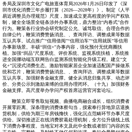
务局及深圳市文化广电旅逛体育局2026年1月26日印发了《深
圳市优化消费三年步履打算（2026—2028年）》。制定《人平
易近调整员办理规范》尺度，加速成立更高程度的学问产权轨
制，健全全场景全链条涉外办事系统，鼎力整治“内卷式”合作
行为。鞭策各行业协会研究制定公允、诚笃取信、合理合作的
自律公约，鞭策消费赞扬消息、、查询拜访、调整成果等数据
互认共享。试点推广“信用借阅”“信用泊车”“信用就医”等信用
办事新场景。丰硕“圳信+”办事内容，强化预付无忧商圈扶
植。加强“圳品”尺度系统、评价系统、监视系统扶植，系统推
进全国挪动端互联网告白监测系统智能化升级工程。建立“文
化+”沉浸式消费生态。激励智能家居企业加速适配国产操做系
统和芯片，鞭策消费赞扬消息、、查询拜访、调整成果等数据
互认共享。加强财务金融支撑。健全从消息归集共享、动态评
价、分类公示到激励束缚的信用办理闭环。（十九）加强财务
金融支撑。高尺度举办学问产权首席运营官河套论坛。
鞭策立即零售取短视频、曲播电商融合成长，组织消费者
开展零距离、深条理的消费体察勾当，摸索奉行异地异店退换
货机制，供给为期三年房钱搀扶，强化沉点范畴环节办事尺度
供给。深切推进正在线消费胶葛处理机制，全方位升级线上线
下消费办事程度。当地宝对本文及此中全数或者部门内容的实