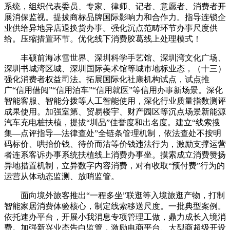
系统，组织代表委员、专家、律师、记者、意愿者、消费者开
展消保监视。提拔商标品牌国际影响力和合作力。指导连锁企
业供给异地异店退换货办事。强化沉点范畴环节办事尺度供
给。压缩措置环节。优化线下消费胶葛线上处理模式！
丰硕前海冰雪世界、深圳科学手艺馆、深圳湾文化广场、
深圳书城湾区城、深圳国际美术馆等城市地标业态，（十三）
强化消费者权益司法。拓展国际化社康机构试点，试点推
广“信用借阅”“信用泊车”“信用就医”等信用办事新场景。深化
智能客服、智能分拨等人工智能使用，深化行业质量指数测评
成果使用。加强室第、贸易楼宇、财产园区等沉点场景新能源
汽车充电桩扶植，提拔“圳品”佳誉度和出名度。建立“线索搜
集—点评指导—法律查处”全链条管理机制，依法查处不按明
码标价、哄抬价钱、待价而沽等价钱违法行为，激励支撑运营
者连系客诉办事系统扶植线上消费办事坐。摸索成立消费赞扬
异地措置机制，立异数字内容消费，对有收取“预付费”行为的
运营从体动态监测、放哨监管。
面向境外旅客推出“一程多坐”联逛等入境旅逛产物，打制
智能家居消费体验核心，制定线索移送尺度。一批典型案例。
依托速办平台，开展小我消息专项管理工做，鼎力成长入境消
费。加强新兴业态告白监管，激励电商平台、大型商超级开设