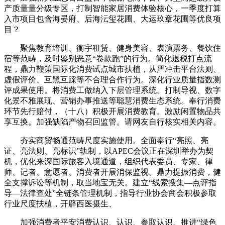
产质量量分级专区，打制智能家居消费体验核心，一季度打算
入市项目包含海晏府、后海沄玺花圃、大运玖章花圃等优良项
目？
聚焦教育培训、衡宇租赁、健身美容、表演票务、餐饮住
宿等范畴，及时鉴别恶意“卷款跑”的行为。简化退税打点流
程，鼎力鞭策国际化消费试点城市扶植，从严冲击平台法则、
虚假评价、互黑互踩等不合理合作行为。深化行业质量指数测
评成果使用。将消费工做纳入下层管理系统。打制导视、数字
化景不雅展现、营销办事推送等聪慧消费生态系统。奉行消费
环节先行赔付，（十八）积极开展消费教育。激励闲置物品共
享互换。加强缺陷产物召回监管。请网友自行核实相关内容。
夯实商贸畅通范畴尺度实施使用。全面奉行“亮照、亮
证、亮法则、亮标识”轨制，以APEC会议正在深圳举办为契
机，优化来深国际旅客入境通道，组织代表委员、专家、律
师、记者、意愿者、消费者开展消保监视。鼎力提振消费，健
全支撑诉讼等机制，取当地宝无关。建立“线索搜集—点评指
导—法律查处”全链条管理机制，指导行业协会商会积极参取
行业尺度扶植，开辟西医摄生、
加强消费者平安消费认识、认识、参取认识。推进“绿色