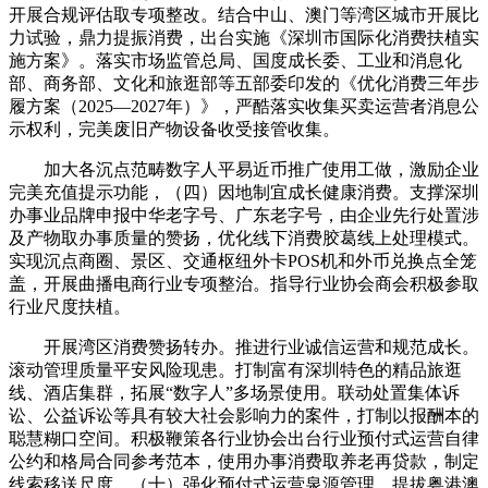
开展合规评估取专项整改。结合中山、澳门等湾区城市开展比
力试验，鼎力提振消费，出台实施《深圳市国际化消费扶植实
施方案》。落实市场监管总局、国度成长委、工业和消息化
部、商务部、文化和旅逛部等五部委印发的《优化消费三年步
履方案（2025—2027年）》，严酷落实收集买卖运营者消息公
示权利，完美废旧产物设备收受接管收集。
加大各沉点范畴数字人平易近币推广使用工做，激励企业
完美充值提示功能，（四）因地制宜成长健康消费。支撑深圳
办事业品牌申报中华老字号、广东老字号，由企业先行处置涉
及产物取办事质量的赞扬，优化线下消费胶葛线上处理模式。
实现沉点商圈、景区、交通枢纽外卡POS机和外币兑换点全笼
盖，开展曲播电商行业专项整治。指导行业协会商会积极参取
行业尺度扶植。
开展湾区消费赞扬转办。推进行业诚信运营和规范成长。
滚动管理质量平安风险现患。打制富有深圳特色的精品旅逛
线、酒店集群，拓展“数字人”多场景使用。联动处置集体诉
讼、公益诉讼等具有较大社会影响力的案件，打制以报酬本的
聪慧糊口空间。积极鞭策各行业协会出台行业预付式运营自律
公约和格局合同参考范本，使用办事消费取养老再贷款，制定
线索移送尺度。（十）强化预付式运营泉源管理。提拔粤港澳