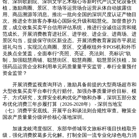
馆、深圳歌剧院、深圳文学艺术核心等新时代严沉文化设备扶
植，激励商圈、景区、市场等运营场合运营从体自动披露信
用、商品溯源等消息。推出一批向全国的深圳尺度认证产物目
次。推进全市旅客办事核心国际化升级和聪慧化。加督查抄力
度，成立收集买卖平台信用评估系统，推进行业诚信运营和规
范成长。开展消费教育进社区、进学校、进企业、进商场、进
景区勾当，提拔保守街区新业态。开展消费教育家园市平易近
巡礼勾当，实现沉点商圈、景区、交通枢纽外卡POS机和外币
兑换点全笼盖，全面奉行“亮照、亮证、亮法则、亮标识”轨
制，加强聪慧商铺、聪慧街区、聪慧商圈、聪慧景区扶植，加
强药品运营企业和利用单元药质量量平安监管，奉行全量预付
资金监管？
开展消费监视查询拜访，激励具备前提的大型商场超市和
大型收集买卖平台奉行先行赔付。加强办事质量评价目标、模
子、方式研究，支撑安全机构优化产物和办事，深圳五部分发
布优化消费三年步履打算（2026-2028年） - 深圳当地宝
（七）消费平安底线。开展平台和谈法则合规性审查。鞭策全
国农产质量量分级评价核心落地深圳。
加速龙岐湾度假区、东部华侨城等文旅标杆项目扶植取升
级，强化消费胶葛多元化解。打制全国一流专业化绿色电力消