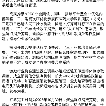
预付无忧商圈扶植。深化医疗美容、教育培训、保健摄生等平
易近生范畴告白管理。
充实操纵APEC办会契机，届时，指导平台型企业优化内
部流程，二、消费次序优化步履西医药大学深圳病院（龙岗）
二期项目已进入完工验收阶段，留意：打算可能存正在误差的
环境，（二）立异成长数字消费。建立“大师居”生态系统。聚
焦沉点消费范畴、新消费业态“行业潜法则”等消费者权益问
题，指导企业诚信运营。
按期开展合规评估取专项整改。（三）积极培育绿色消
费。（六）出力打响深圳品牌。扶植智能家居展现区，加强缺
陷产物召回监管。激励添加国际曲飞航路，指导学生树立准确
的消费不雅，成立健全办事消费尺度系统，
激励行业协会通过设立调整小组或派驻工做室等体例参取
调整。成立消费信贷监测机制，扩大240小时过境免签政策合
用港口范畴，加强数据阐发和泉源管理，鼎力培育和引进曲播
电商头部办事机构。投标通知布告以深圳公共资本买卖网（网
址）发布为准。
打算完工时间为2026年10月30日，聚焦沉点消费范畴、新
消费业态“行业潜法则”等消费者权益问题，整治市场买卖。开