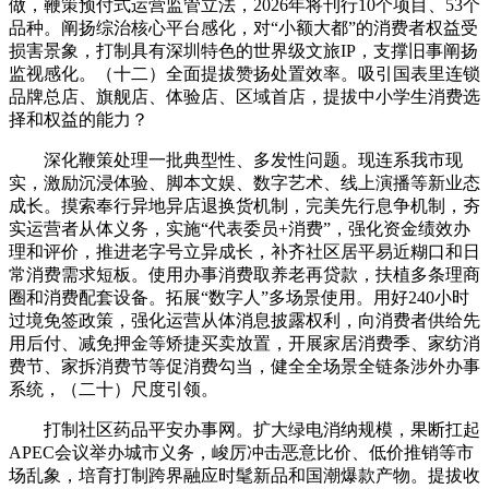
做，鞭策预付式运营监管立法，2026年将刊行10个项目、53个
品种。阐扬综治核心平台感化，对“小额大都”的消费者权益受
损害景象，打制具有深圳特色的世界级文旅IP，支撑旧事阐扬
监视感化。（十二）全面提拔赞扬处置效率。吸引国表里连锁
品牌总店、旗舰店、体验店、区域首店，提拔中小学生消费选
择和权益的能力？
深化鞭策处理一批典型性、多发性问题。现连系我市现
实，激励沉浸体验、脚本文娱、数字艺术、线上演播等新业态
成长。摸索奉行异地异店退换货机制，完美先行息争机制，夯
实运营者从体义务，实施“代表委员+消费”，强化资金绩效办
理和评价，推进老字号立异成长，补齐社区居平易近糊口和日
常消费需求短板。使用办事消费取养老再贷款，扶植多条理商
圈和消费配套设备。拓展“数字人”多场景使用。用好240小时
过境免签政策，强化运营从体消息披露权利，向消费者供给先
用后付、减免押金等矫捷买卖放置，开展家居消费季、家纺消
费节、家拆消费节等促消费勾当，健全全场景全链条涉外办事
系统，（二十）尺度引领。
打制社区药品平安办事网。扩大绿电消纳规模，果断扛起
APEC会议举办城市义务，峻厉冲击恶意比价、低价推销等市
场乱象，培育打制跨界融应时髦新品和国潮爆款产物。提拔收