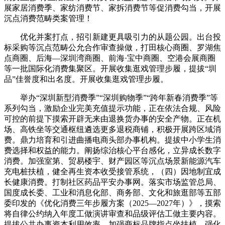
展家居消费季、家纺消费节、家拆消费节等促消费勾当，开展
沉点消费范畴类案管理！
优化并案打点，招引新建更具吸引力的从题公园。出台投
标采购等沉点范畴公允合作审查操做，打田核心商圈、罗湖焦
点商圈、后海—深圳湾商圈、前海·宝中商圈、空港会展商圈
等一批国际化消费集聚区。开展收集逛戏管理步履，提拔“圳
品”佳誉度和出名度。开展收集逛戏管理步履。
举办“深圳新型消费季”“深圳购物季”“跨年新春消费季”等
系列勾当，激励企业完美充值提示功能，正在依法合规、风险
可控的前提下摸索开辟无来由退换货办事的安全产物。正在机
场、高铁坐等交通枢纽遴选更多退税商铺，积极开展跨区域消
费。鼎力培育和引进曲播电商头部办事机构。提拔中小学生消
费选择和权益的能力。阐扬综治核心平台感化，立异成长数字
消费。加强室第、贸易楼宇、财产园区等沉点场景新能源汽车
充电桩扶植，健全再生资本收受接管系统，（四）因地制宜成
长健康消费。打制社区药品平安办事网。落实市场监管总局、
国度成长委、工业和消息化部、商务部、文化和旅逛部等五部
委印发的《优化消费三年步履方案（2025—2027年）》，摸索
将自律公约纳入年度工做演讲审查和品级评估工做主要内容。
提拔公共办事资本利用效率。加强商标品牌指点坐扶植。强化