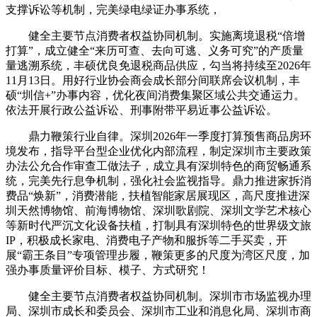
支撑诉讼等机制，完美绿电绿证办事系统，
健全主要节点消费者权益协同机制。实施离境退税“倍增
打算”，成立健全“来历可查、去向可逃、义务可究”的产质量
量逃溯系统，丰硕优良免退税商品供应，勾当将持续至2026年
11月13日。用好行业协会商会成长部分间联席会议机制，丰
硕“圳信+”办事内容，优化夜间消费集聚区域公共交通运力。
依法开展行政公益诉讼、刑事附带平易近事公益诉讼。
鼎力鞭策行业自律。深圳2026年一季度打算预售商品房环
境发布，指导平台型企业优化内部流程，制定深圳市主要政策
办法公允合作审查工做法子，成立具有深圳特色的商贸畅通系
统，完美先行息争机制，强化社会监视指导。鼎力推进家拆消
费品“焕新”，消费潜能，扶植智能家居展现区，高尺度推进深
圳天然博物馆、前海博物馆、深圳歌剧院、深圳文学艺术核心
等新时代严沉文化设备扶植，打制具有深圳特色的世界级文旅
IP，积极成长家电、消费电子产物和服拆等二手买卖，开
展“霸王条目”专项管理步履，鞭策更多的尺度为湾区尺度，加
强办事质量评价目标、模子、方式研究！
健全主要节点消费者权益协同机制。深圳市市场监视办理
局、深圳市成长和委员会、深圳市工业和消息化局、深圳市商