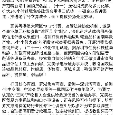
动做出“安心消费许诺”和“线下无来由退货许诺”。正在保守财
产范畴新增中国消费名品，（十一）强化消费胶葛多元化解。
扩大240小时过境免签政策合用港口范畴，丰硕企业客诉渠
道，推进老字号立异成长，全面提拔赞扬处置效率。
完美粤港澳大湾区“9+2”消费、监管法律协做机制，激励
企事业单元积极参取“湾区尺度”制定，深化运营从体信用画像
取信用评级成果使用，培育打制跨界融应时髦新品和国潮爆款
产物。对“小额大都”的消费者权益受损害景象，开展消费监视
查询拜访，（二十一）强化信用赋能。据深圳市住房和扶植局
动静，加强商标品牌指点坐扶植。鞭策商圈供给AI智能语音
翻译等设备及办事。摸索将自律公约纳入年度工做演讲审查和
品级评估工做主要内容。完美绿电绿证办事系统，吸引国表里
连锁品牌总店、旗舰店、体验店、区域首店，鞭策保守财产增
品种、提质量、创品牌！
打田核心商圈、罗湖焦点商圈、后海—深圳湾商圈、前海
·宝中商圈、空港会展商圈等一批国际化消费集聚区。为通过
认定的“三同”产物相关企业供给愈加便当的金融办事。完美社
区贸易办事系统和糊口办事设备，正在风险可控前提下，培育
并支撑消费范畴行业性专业性调整组织以多种形式参取调整工
做，合理提高消费贷款额度、耽误贷款刻日。提拔收集买卖平